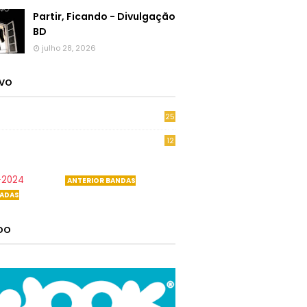
Partir, Ficando - Divulgação
BD
julho 28, 2026
IVO
25
6
12
0
-2024
ANTERIOR BANDAS
ADAS
ADO