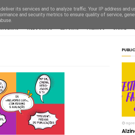
eliver its services and to analyze traffic. Your IP address and 
ormance and security metrics to ensure quality of service, gen
abuse.
ARCERIAS
WEBCOMICS
LEITURAS
PRÉMIOS
CANAL
PUBLI
agos
Alzi