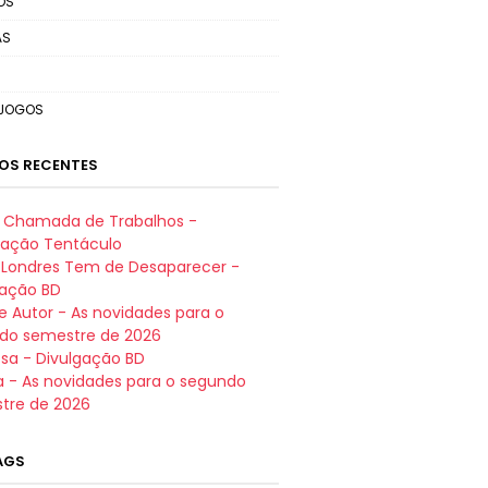
OS
AS
OJOGOS
OS RECENTES
e: Chamada de Trabalhos -
iação Tentáculo
t Londres Tem de Desaparecer -
gação BD
e Autor - As novidades para o
do semestre de 2026
sa - Divulgação BD
a - As novidades para o segundo
tre de 2026
TAGS