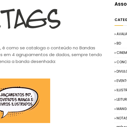
Asso
CATE
AVALI
BD
S
, é como se cataloga o conteúdo no Bandas
CINE
s em 4 agrupamentos de dados, sempre tendo
encia a banda desenhada:
CONC
DIVU
EVEN
ILUST
LEITU
MANG
NOTA