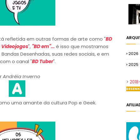
ARQU
refletida em outras formas de arte como "
BD
 Videojogos
",
"BD em"...
é isso que mostramos
2026
 Bandas Desenhadas, suas redes sociais, e em
 com o canal "
BD Tuber
".
2025
r
Andréia Inverno
>
2018
DESENH
omo uma amante da cultura Pop e Geek.
AFILI