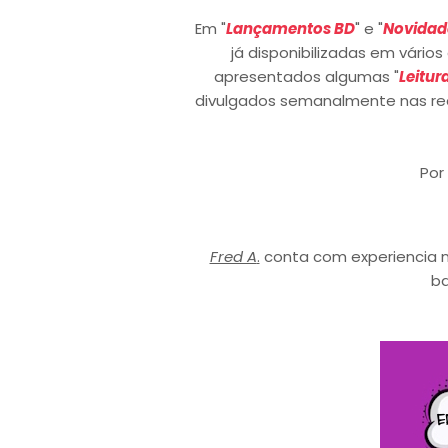
Em "
Lançamentos BD
" e "
Novidad
já disponibilizadas em vário
apresentados algumas "
Leitur
divulgados semanalmente nas re
Por
Fred A
.
conta com experiencia n
b