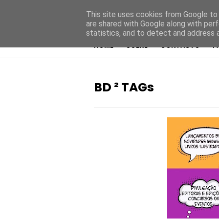
This site uses cookies from Google to d
are shared with Google along with perf
statistics, and to detect and address 
HOME
SOBRE
CONTACTO
P
BD ² TAGs