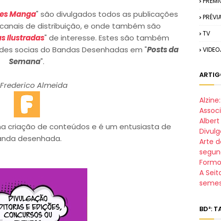
PRÉMI
es Manga
" são divulgados todos as publicações
PRÉVI
s canais de distribuição, e onde também são
TV
as Ilustradas
" de interesse. Estes são também
des socias do Bandas Desenhadas em "
Posts da
VIDE
Semana
".
ARTIG
Frederico Almeida
Alzin
Assoc
Alber
a criação de conteúdos e é um entusiasta de
Divul
anda desenhada.
Arte d
segun
Formo
A Seit
semes
BD²: 