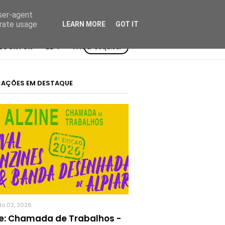
user-agent
erate usage
LEARN MORE
GOT IT
BOOKTOK
BD²:
TAGS
Pesquisar
CAÇÕES EM DESTAQUE
to 02, 2026
ne: Chamada de Trabalhos -