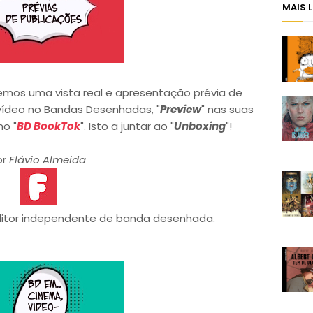
MAIS 
emos uma vista real e apresentação prévia de
ídeo no Bandas Desenhadas, "
Preview
" nas suas
no "
BD BookTok
". Isto a juntar ao "
Unboxing
"!
or
Flávio Almeida
ditor independente de banda desenhada.