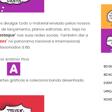
s divulgar todo o material enviado pelos nossos
 de lançamento, planos editorias, etc. Seja no
estaque
" nas suas redes socias. Também dar a
sos
" no panorama nacional e internacional,
elacionados à BD.
Por
António Pica
BD EM.
BD N
tes gráficas e coleciona banda desenhada.
EVEN
LANÇ
NOVI