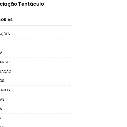
ciação Tentáculo
GORIAS
AÇÕES
MA
URSOS
LGAÇÃO
TOS
RADOS
RAS
A
S