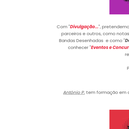
Com "
Divulgação...
", pretendemo
parceiros e outros, como notas
Bandas Desenhadas e como "
D
conhecer "
Eventos e Concur
r
António P.
tem formação em ar