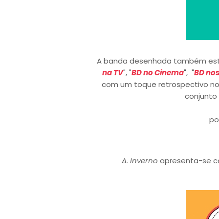
A banda desenhada também está 
na TV
", "
BD no Cinema
", "
BD nos
com um toque retrospectivo no
conjunto
po
A. Inverno
apresenta-se c