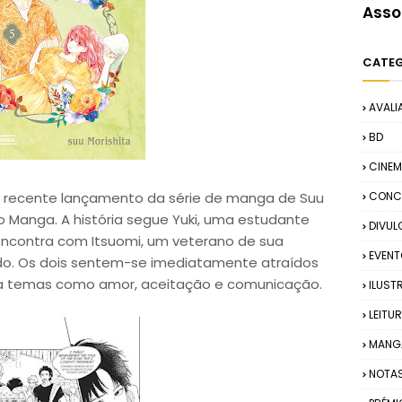
Asso
CATE
AVALI
BD
CINE
mais recente lançamento da série de manga de Suu
CONC
ito Manga. A história segue Yuki, uma estudante
DIVU
e encontra com Itsuomi, um veterano de sua
EVEN
ndo. Os dois sentem-se imediatamente atraídos
lora temas como amor, aceitação e comunicação.
ILUST
LEITU
MANG
NOTA