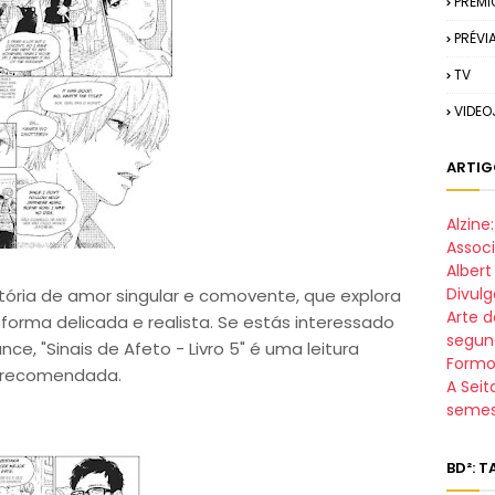
PRÉMI
PRÉVI
TV
VIDE
ARTIG
Alzin
Assoc
Alber
Divul
istória de amor singular e comovente, que explora
Arte d
 forma delicada e realista. Se estás interessado
segun
e, "Sinais de Afeto - Livro 5" é uma leitura
Formo
recomendada.
A Seit
semes
BD²: 