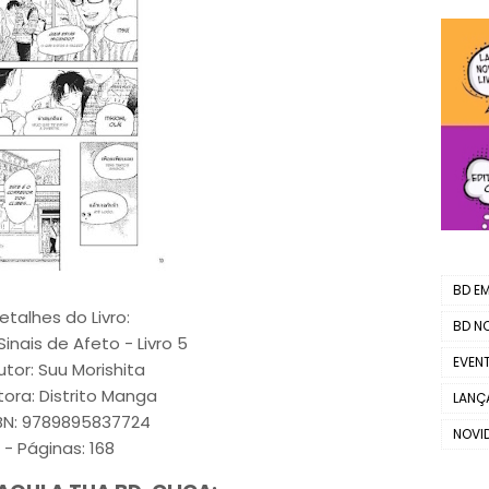
BD EM.
etalhes do Livro:
BD N
 Sinais de Afeto - Livro 5
EVEN
utor: Suu Morishita
itora: Distrito Manga
LANÇ
SBN: 9789895837724
NOVI
- Páginas: 168