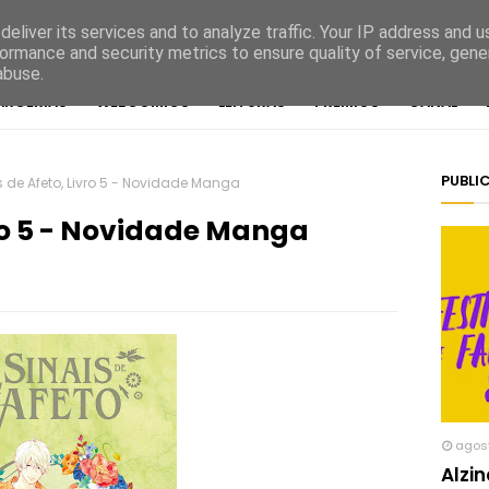
eliver its services and to analyze traffic. Your IP address and 
ormance and security metrics to ensure quality of service, gen
abuse.
ARCERIAS
WEBCOMICS
LEITURAS
PRÉMIOS
CANAL
PUBLI
s de Afeto, Livro 5 - Novidade Manga
vro 5 - Novidade Manga
agos
Alzi