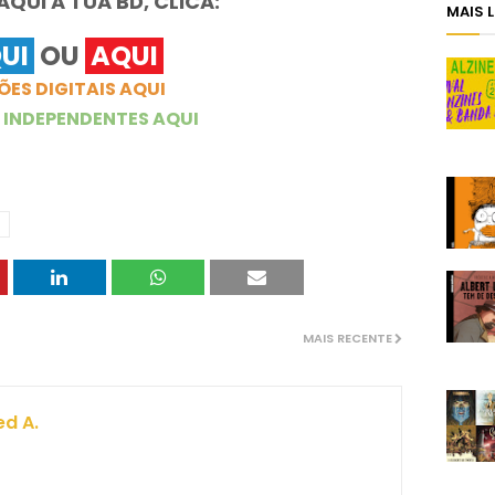
QUI A TUA BD, CLICA:
MAIS 
UI
OU
AQUI
ÕES DIGITAIS AQUI
 INDEPENDENTES AQUI
MAIS RECENTE
ed A.