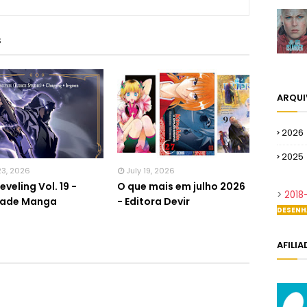
S
ARQU
2026
2025
23, 2026
July 19, 2026
eveling Vol. 19 -
O que mais em julho 2026
>
2018
dade Manga
- Editora Devir
DESENH
AFILI