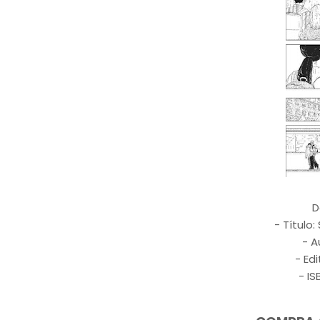
D
- Título:
- A
- Ed
- I