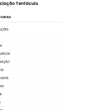
ciação Tentáculo
GORIAS
AÇÕES
MA
URSOS
LGAÇÃO
TOS
RADOS
RAS
A
S