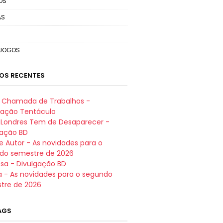
OS
AS
OJOGOS
OS RECENTES
e: Chamada de Trabalhos -
iação Tentáculo
t Londres Tem de Desaparecer -
gação BD
e Autor - As novidades para o
do semestre de 2026
sa - Divulgação BD
a - As novidades para o segundo
tre de 2026
TAGS