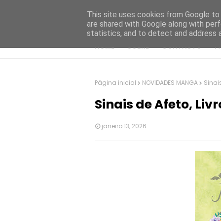
This site uses cookies from Google to d
are shared with Google along with perf
statistics, and to detect and address 
HOME
SOBRE
CONTACTO
P
Página inicial
NOVIDADES MANGA
Sinai
Sinais de Afeto, Li
janeiro 13, 2026