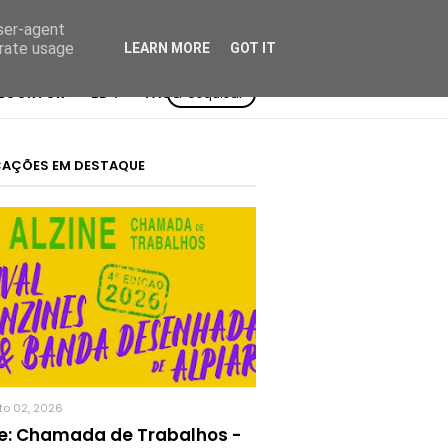
user-agent
erate usage
LEARN MORE
GOT IT
BOOKTOK
BD²:
TAGS
Pesquisar
CAÇÕES EM DESTAQUE
to 02, 2026
ne: Chamada de Trabalhos -