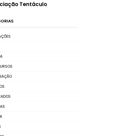
ciação Tentáculo
GORIAS
AÇÕES
MA
URSOS
LGAÇÃO
TOS
RADOS
RAS
A
S