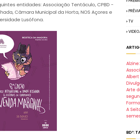
PRÉMI
uintes entidades: Associação Tentáculo, CPBD -
PRÉVI
hada, Câmara Municipal da Horta, NOS Açores e
ersidade Lusófona.
TV
VIDE
ARTIG
Alzin
Assoc
Alber
Divul
Arte d
segun
Formo
A Seit
semes
BD²: 