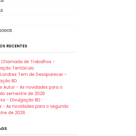
OS
AS
OJOGOS
OS RECENTES
e: Chamada de Trabalhos -
iação Tentáculo
t Londres Tem de Desaparecer -
gação BD
e Autor - As novidades para o
do semestre de 2026
sa - Divulgação BD
a - As novidades para o segundo
tre de 2026
TAGS