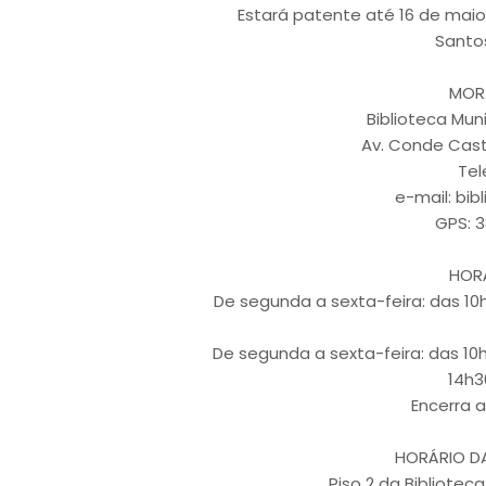
Estará patente até 16 de maio 
Santos
MOR
Biblioteca Mun
Av. Conde Cast
Tel
e-mail: bi
GPS: 3
HORÁ
De segunda a sexta-feira: das 10h
De segunda a sexta-feira: das 10
14h3
Encerra 
HORÁRIO DA
Piso 2 da Bibliotec