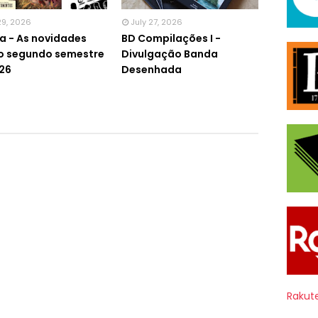
29, 2026
July 27, 2026
ta - As novidades
BD Compilações I -
o segundo semestre
Divulgação Banda
26
Desenhada
Rakut