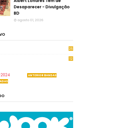
Albert Londres Tem de
Desaparecer - Divulgação
BD
agosto 01, 2026
IVO
25
6
12
0
-2024
ANTERIOR BANDAS
ADAS
ADO