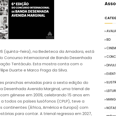
Asso
CATE
AVALI
BD
CINE
2026 (quinta-feira), na Bedeteca da Amadora, está
CONC
 do Concurso Internacional de Banda Desenhada
ciação Tentáculo. Esta mostra conta com o
DIVU
Filipe Duarte e Marco Fraga da Silva.
EVEN
es pranchas enviadas para a sexta edição do
ILUST
a Desenhada Avenida Marginal, uma trienal de
LEITU
a com génese em 2009, celebrando 15 anos em
MANG
da a todos os países lusófonos (CPLP), teve a
s continentes (África, América e Europa) com
NOTA
stórias para contar. A trienal regressa em 2027,