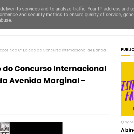
eliver its services and to analyze traffic. Your IP address and 
ormance and security metrics to ensure quality of service, gen
abuse.
ARCERIAS
WEBCOMICS
LEITURAS
PRÉMIOS
CANAL
PUBLI
Exposição 6ª Edição do Concurso Internacional de Banda
o do Concurso Internacional
a Avenida Marginal -
agos
Alzi