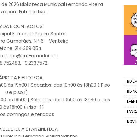
de 2026 Biblioteca Municipal Fernando Piteira
 e com Entrada livre:
ADA E CONTACTOS:
icipal Fernando Piteira Santos
ro Guimarães, N.º 6 – Venteira
efone: 214 369 054
bliotecas@cm-amadora.pt
8.752483, -9.2337572
RIO DA BIBLIOTECA:
BD EM.
00 às 19h00 | Sábados: das 10h00 às 18h00 ( Piso
BD N
0 e piso 1)
h00 às 19h00 | Sábados: das 10h00 às 13h30 e das
EVEN
0 às 18h00 ( Piso -1)
LANÇ
aos domingos e feriados
NOVI
 BEDETECA E FANZINETECA:
a Municipal Fernando Piteira Santos