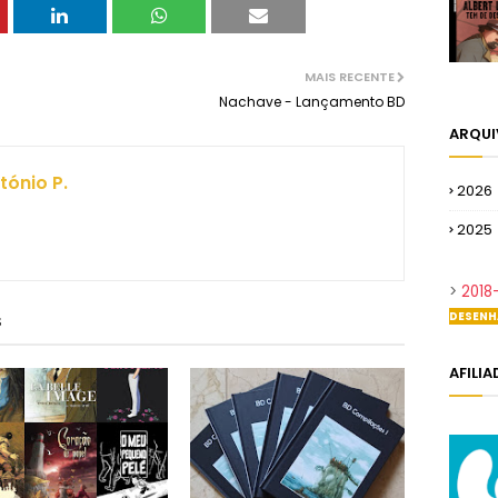
MAIS RECENTE
Nachave - Lançamento BD
ARQU
tónio P.
2026
2025
>
2018
DESENH
S
AFILI