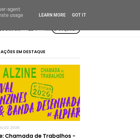
user-agent
erate usage
LEARN MORE
GOT IT
BOOKTOK
BD²:
TAGS
Pesquisar
CAÇÕES EM DESTAQUE
to 02, 2026
ne: Chamada de Trabalhos -