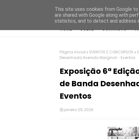
This site uses cookies from Google to d
are shared with Google along with perf
statistics, and to detect and address 
HOME
SOBRE
CONTACTO
P
Página inicial
EVENTOS E CONCURSOS
Desenhada Avenida Marginal - Eventos
Exposição 6ª Ediçã
de Banda Desenhad
Eventos
janeiro 29, 2026