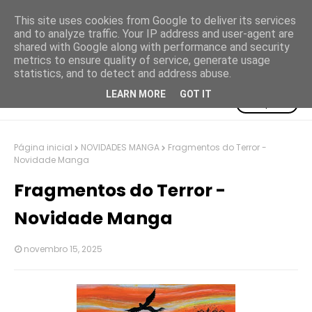
This site uses cookies from Google to deliver its services
and to analyze traffic. Your IP address and user-agent are
shared with Google along with performance and security
metrics to ensure quality of service, generate usage
statistics, and to detect and address abuse.
LEARN MORE
GOT IT
Pesquisar
Página inicial
NOVIDADES MANGA
Fragmentos do Terror -
Novidade Manga
Fragmentos do Terror -
Novidade Manga
novembro 15, 2025