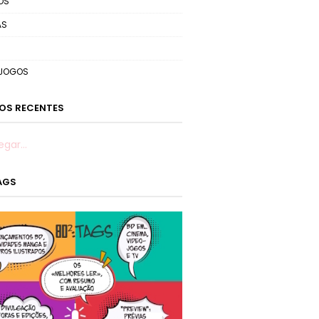
OS
AS
OJOGOS
OS RECENTES
egar...
TAGS