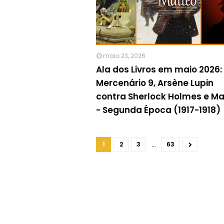
maio 23, 2026
Ala dos Livros em maio 2026:
Mercenário 9, Arsène Lupin
contra Sherlock Holmes e M
- Segunda Época (1917-1918)
...
1
2
3
63