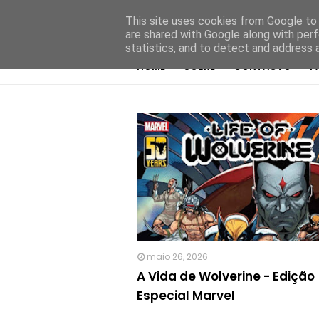
This site uses cookies from Google to d
are shared with Google along with perf
statistics, and to detect and address 
HOME
SOBRE
CONTACTO
P
maio 26, 2026
A Vida de Wolverine - Edição
Especial Marvel