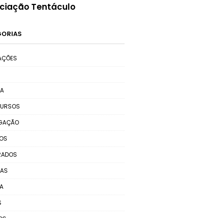
ciação Tentáculo
GORIAS
AÇÕES
MA
URSOS
LGAÇÃO
TOS
RADOS
RAS
A
S