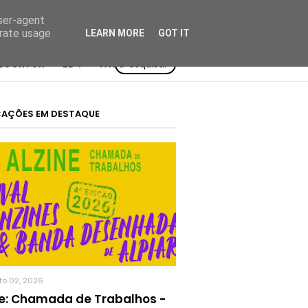
user-agent
erate usage
LEARN MORE
GOT IT
BOOKTOK
BD²:
TAGS
Pesquisar
CAÇÕES EM DESTAQUE
to 02, 2026
ne: Chamada de Trabalhos -