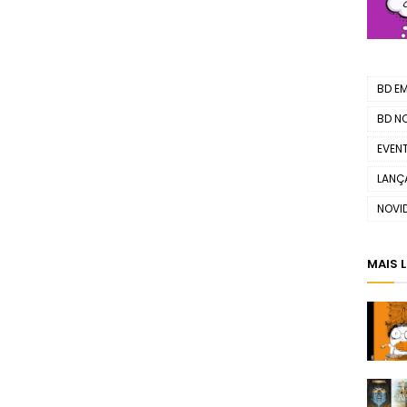
BD EM.
BD N
EVEN
LANÇ
NOVI
MAIS 