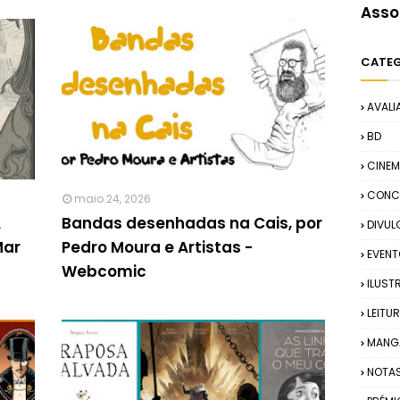
Asso
CATE
AVALI
BD
CINE
CONC
maio 24, 2026
A
Bandas desenhadas na Cais, por
DIVU
Mar
Pedro Moura e Artistas -
EVEN
Webcomic
ILUST
LEITU
MANG
NOTA