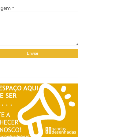
agem
*