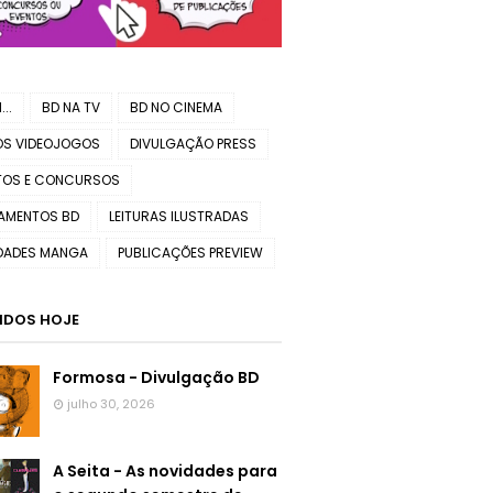
..
BD NA TV
BD NO CINEMA
OS VIDEOJOGOS
DIVULGAÇÃO PRESS
TOS E CONCURSOS
AMENTOS BD
LEITURAS ILUSTRADAS
DADES MANGA
PUBLICAÇÕES PREVIEW
LIDOS HOJE
Formosa - Divulgação BD
julho 30, 2026
A Seita - As novidades para