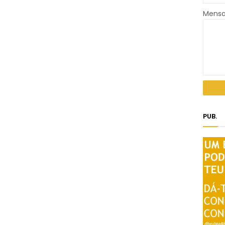
Mens
PUB.