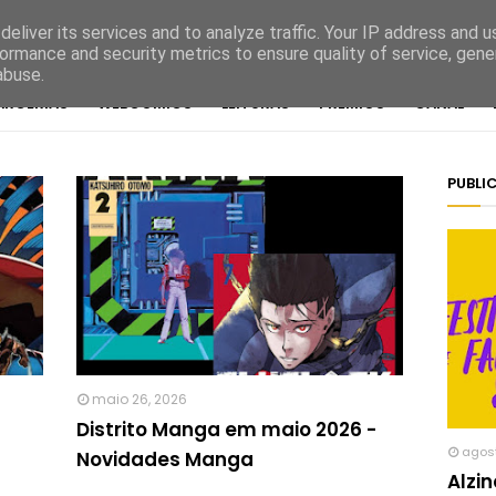
eliver its services and to analyze traffic. Your IP address and 
ormance and security metrics to ensure quality of service, gen
abuse.
ARCERIAS
WEBCOMICS
LEITURAS
PRÉMIOS
CANAL
PUBLI
maio 26, 2026
Distrito Manga em maio 2026 -
agos
Novidades Manga
Alzi