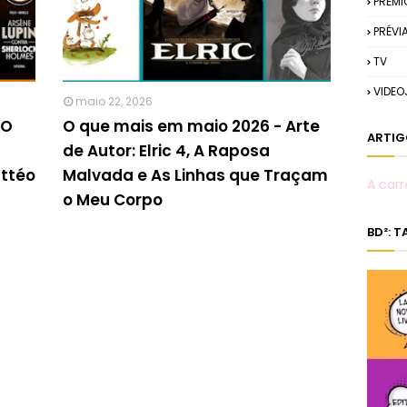
PRÉMI
PRÉVI
TV
VIDE
maio 22, 2026
 O
O que mais em maio 2026 - Arte
ARTIG
de Autor: Elric 4, A Raposa
attéo
Malvada e As Linhas que Traçam
A carr
o Meu Corpo
BD²: 